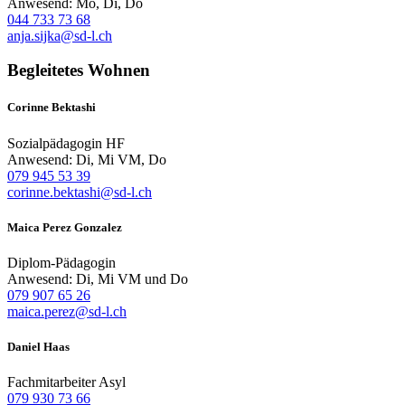
Anwesend: Mo, Di, Do
044 733 73 68
anja.sijka@sd-l.ch
Begleitetes Wohnen
Corinne Bektashi
Sozialpädagogin HF
Anwesend: Di, Mi VM, Do
079 945 53 39
corinne.bektashi@sd-l.ch
Maica Perez Gonzalez
Diplom-Pädagogin
Anwesend: Di, Mi VM und Do
079 907 65 26
maica.perez@sd-l.ch
Daniel Haas
Fachmitarbeiter Asyl
079 930 73 66