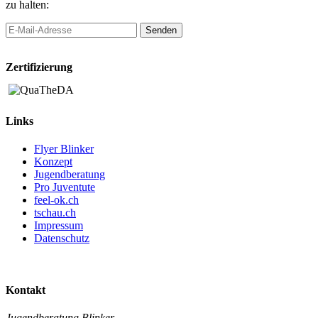
zu halten:
Zertifizierung
Links
Flyer Blinker
Konzept
Jugendberatung
Pro Juventute
feel-ok.ch
tschau.ch
Impressum
Datenschutz
Kontakt
Jugendberatung Blinker